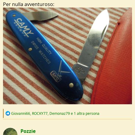
Per nulla avventuroso:
R
Giovanni66
,
ROCKY77
,
Demonaz79
e 1 altra persona
e
a
c
Pozzie
t