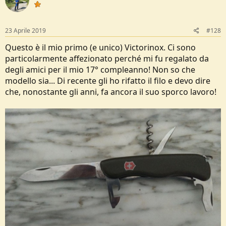
i
o
n
s
23 Aprile 2019
#128
:
Questo è il mio primo (e unico) Victorinox. Ci sono
particolarmente affezionato perché mi fu regalato da
degli amici per il mio 17° compleanno! Non so che
modello sia... Di recente gli ho rifatto il filo e devo dire
che, nonostante gli anni, fa ancora il suo sporco lavoro!