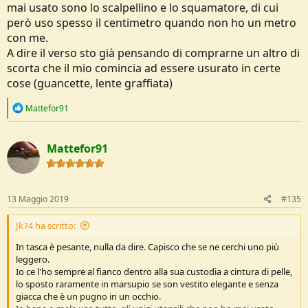
mai usato sono lo scalpellino e lo squamatore, di cui
però uso spesso il centimetro quando non ho un metro
con me.
A dire il verso sto già pensando di comprarne un altro di
scorta che il mio comincia ad essere usurato in certe
cose (guancette, lente graffiata)
R
Mattefor91
e
a
c
Mattefor91
t
i
o
n
s
13 Maggio 2019
#135
:
Jk74 ha scritto:
In tasca è pesante, nulla da dire. Capisco che se ne cerchi uno più
leggero.
Io ce l'ho sempre al fianco dentro alla sua custodia a cintura di pelle,
lo sposto raramente in marsupio se son vestito elegante e senza
giacca che è un pugno in un occhio.