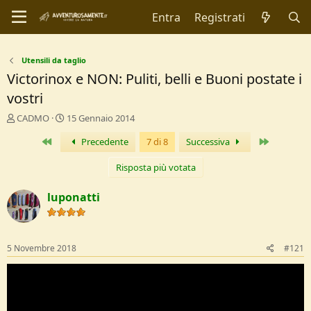
Entra
Registrati
Utensili da taglio
Victorinox e NON: Puliti, belli e Buoni postate i
vostri
C
D
CADMO
15 Gennaio 2014
r
a
Primo
Ultimo
Precedente
7 di 8
Successiva
e
t
a
a
t
d
Risposta più votata
o
i
r
I
luponatti
e
n
D
i
i
z
s
i
5 Novembre 2018
#121
c
o
u
s
s
i