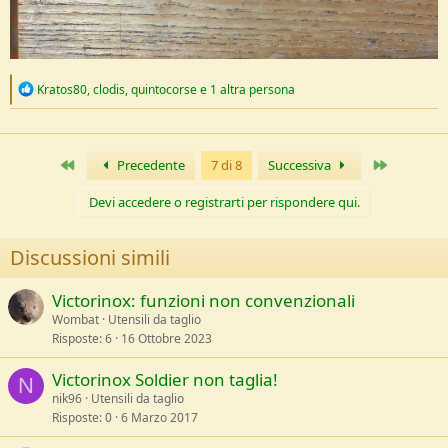
R
Kratos80
,
clodis
,
quintocorse
e 1 altra persona
e
a
c
t
Primo
Ultimo
Precedente
7 di 8
Successiva
i
o
n
Devi accedere o registrarti per rispondere qui.
s
:
Discussioni simili
Victorinox: funzioni non convenzionali
Wombat
Utensili da taglio
Risposte
6
16 Ottobre 2023
Victorinox Soldier non taglia!
N
nik96
Utensili da taglio
Risposte
0
6 Marzo 2017