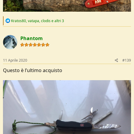
R
Kratos80
,
vatapa
,
clodis
e altri 3
e
a
c
Phantom
t
i
o
n
s
11 Aprile 2020
#139
:
Questo è l’ultimo acquisto