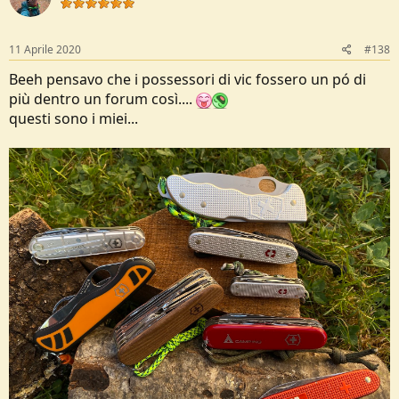
i
o
n
s
11 Aprile 2020
#138
:
Beeh pensavo che i possessori di vic fossero un pó di
più dentro un forum così....
questi sono i miei...