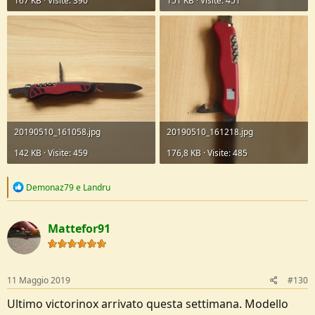
167 KB · Visite: 390
151 KB · Visite: 451
20190510_161058.jpg
20190510_161218.jpg
142 KB · Visite: 459
176,8 KB · Visite: 485
R
Demonaz79
e
Landru
e
a
c
Mattefor91
t
i
o
n
s
11 Maggio 2019
#130
:
Ultimo victorinox arrivato questa settimana. Modello