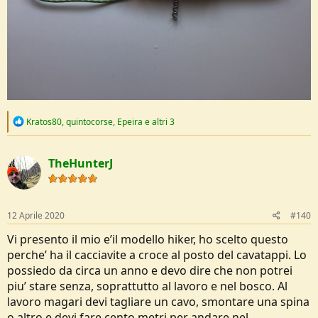
R
Kratos80
,
quintocorse
,
Epeira
e altri 3
e
a
c
TheHunterJ
t
i
o
n
s
12 Aprile 2020
#140
:
Vi presento il mio e’il modello hiker, ho scelto questo
perche’ ha il cacciavite a croce al posto del cavatappi. Lo
possiedo da circa un anno e devo dire che non potrei
piu’ stare senza, soprattutto al lavoro e nel bosco. Al
lavoro magari devi tagliare un cavo, smontare una spina
o altro e devi fare cento metri per andare nel