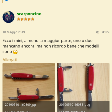
e
a
c
scarponcino
t
i
o
n
s
10 Maggio 2019
#129
:
Ecco i miei, almeno la maggior parte, uno o due
mancano ancora, ma non ricordo bene che modelli
sono
Allegati
20190510_160809.jpg
20190510_160831.jpg