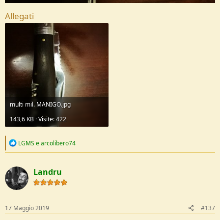
Allegati
multi mil. MANIGO.jpg
143,6 KB · Visite: 422
R
LGMS
e
arcolibero74
e
a
c
Landru
t
i
o
n
s
17 Maggio 2019
#137
: