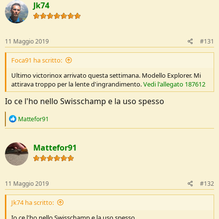
Jk74
i
o
n
s
:
11 Maggio 2019
#131
Foca91 ha scritto:
Ultimo victorinox arrivato questa settimana. Modello Explorer. Mi
attirava troppo per la lente d'ingrandimento.
Vedi l'allegato 187612
Io ce l'ho nello Swisschamp e la uso spesso
R
Mattefor91
e
a
c
Mattefor91
t
i
o
n
s
11 Maggio 2019
#132
:
Jk74 ha scritto:
Io ce l'ho nello Swisschamp e la uso spesso