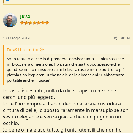
e
a
c
Jk74
t
i
o
n
s
13 Maggio 2019
#134
:
Foca91 ha scritto:
Sono tentato anche io di prendere lo swisschamp. L'unica cosa che
mi blocca è la dimensione. Ho paura che sia troppo spesso e che
quindi se nn ho marsupi o zaini lo lasci a casa e me ne porti uno più
piccola tipo lexplorer. Tu che ne dici delle dimensioni? È abbastanza
portatile anche in tasca?
In tasca è pesante, nulla da dire. Capisco che se ne
cerchi uno più leggero.
Io ce l'ho sempre al fianco dentro alla sua custodia a
cintura di pelle, lo sposto raramente in marsupio se son
vestito elegante e senza giacca che è un pugno in un
occhio.
Io bene o male uso tutto, gli unici utensili che non ho