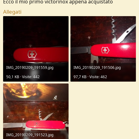
Ecco il mio primo victorinox appena acquistato
Allegati
IMG_20190209_191559.jpg
IMG_20190209_191506.jpg
50,1 KB · Visite: 442
97,7 KB · Visite: 462
IMG_20190209_191523.jpg