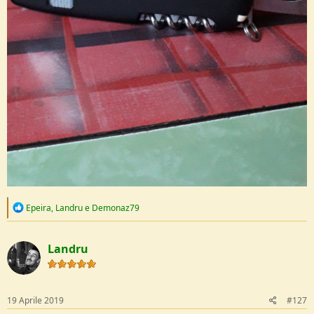
R
Epeira
,
Landru
e
Demonaz79
e
a
c
Landru
t
i
o
n
s
19 Aprile 2019
#127
: