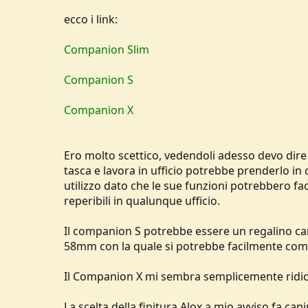
u
ecco i link:
s
s
Companion Slim
i
o
n
Companion S
e
Companion X
Ero molto scettico, vedendoli adesso devo dire 
tasca e lavora in ufficio potrebbe prenderlo in
utilizzo dato che le sue funzioni potrebbero fa
reperibili in qualunque ufficio.
Il companion S potrebbe essere un regalino car
58mm con la quale si potrebbe facilmente com
Il Companion X mi sembra semplicemente ridic
La scelta della finitura Alox a mio avviso fa cap