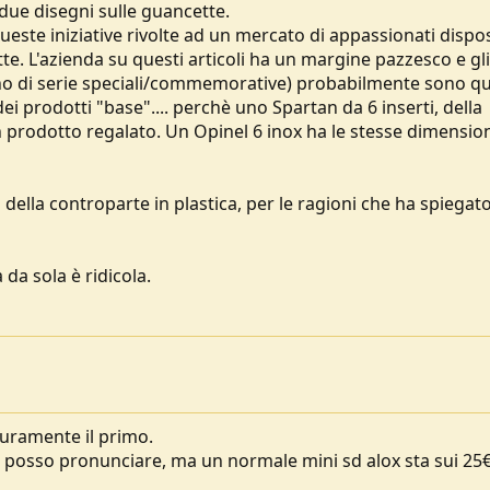
due disegni sulle guancette.
este iniziative rivolte ad un mercato di appassionati dispos
te. L'azienda su questi articoli ha un margine pazzesco e gli
anno di serie speciali/commemorative) probabilmente sono qu
 prodotti "base".... perchè uno Spartan da 6 inserti, della
prodotto regalato. Un Opinel 6 inox ha le stesse dimension
a della controparte in plastica, per le ragioni che ha spiegat
a da sola è ridicola.
curamente il primo.
i posso pronunciare, ma un normale mini sd alox sta sui 25€