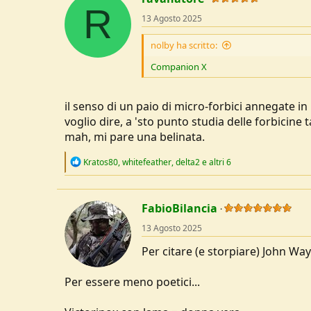
R
t
13 Agosto 2025
i
o
n
nolby ha scritto:
s
:
Companion X
il senso di un paio di micro-forbici annegate in
voglio dire, a 'sto punto studia delle forbicine 
mah, mi pare una belinata.
R
Kratos80
,
whitefeather
,
delta2
e altri 6
e
a
c
t
FabioBilancia
i
o
13 Agosto 2025
n
s
Per citare (e storpiare) John Wa
:
Per essere meno poetici...