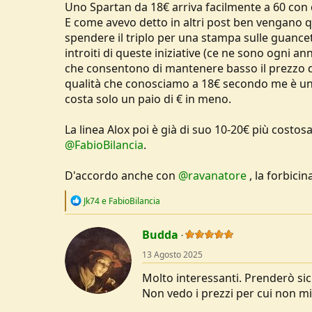
Uno Spartan da 18€ arriva facilmente a 60 con 
E come avevo detto in altri post ben vengano qu
spendere il triplo per una stampa sulle guancet
introiti di queste iniziative (ce ne sono ogni 
che consentono di mantenere basso il prezzo dei
qualità che conosciamo a 18€ secondo me è un 
costa solo un paio di € in meno.
La linea Alox poi è già di suo 10-20€ più costos
@FabioBilancia
.
D'accordo anche con
@ravanatore
, la forbicin
R
Jk74
e
FabioBilancia
e
a
c
Budda
t
13 Agosto 2025
i
o
Molto interessanti. Prenderò si
n
s
Non vedo i prezzi per cui non m
: