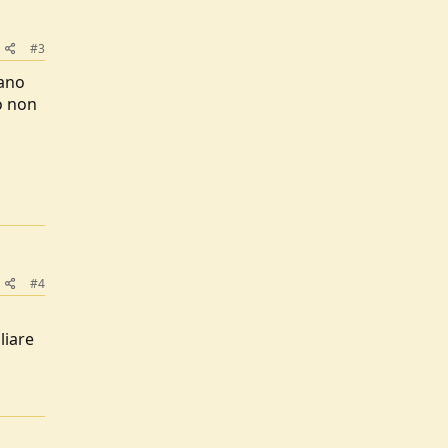
#3
rano
o non
#4
liare