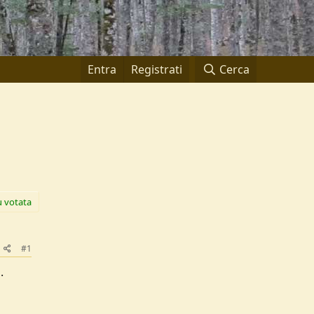
Entra
Registrati
Cerca
ù votata
#1
.