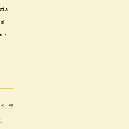
ti a
elli
i e
o
#8
.