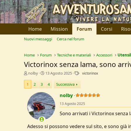
Home
Mission
Forum
Corsi
Riso
Nuovi messaggi
Cerca nel forum
Home
Forum
Tecniche e materiali
Accessori
Utensil
Victorinox senza lama, sono arriv
C
D
T
nolby
13 Agosto 2025
victorinox
r
a
a
e
t
g
1
2
3
4
Successiva
a
a
t
d
nolby
o
i
13 Agosto 2025
r
I
e
n
Sono arrivati i Victorinox senza
D
i
i
z
s
i
Adesso si possono vedere sul sito, e sono già 
c
o