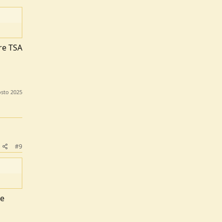
ere TSA
sto 2025
#9
se