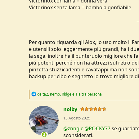
Victorinox con lama = donna vera
Victorinox senza lama = bambola gonfiabile
-
Per quanto riguarda gli Alox, io uso molto il F
e utensili solo leggermente piú grandi, ha i du
la sega, inoltre ha il punteruolo migliore che fa
piú potenti perché non ha attrezzi sul retro del 
pinzetta stuzzicadenti e cavatappi ma non sono
backup per cibo e seghetto lo trovo migliore di 
R
delta2
,
nemo
,
Ridge
e 1 altra persona
e
a
c
nolby
t
13 Agosto 2025
i
o
@znnglc
@ROCKY77
se guardate 
n
s
sconsiderati.
: