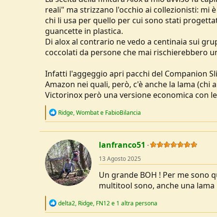
reali" ma strizzano l'occhio ai collezionisti: mi
chi li usa per quello per cui sono stati progett
guancette in plastica.
Di alox al contrario ne vedo a centinaia sui grupp
coccolati da persone che mai rischierebbero un gr
Infatti l'aggeggio apri pacchi del Companion Sl
Amazon nei quali, però, c'è anche la lama (chi a
Victorinox però una versione economica con le c
R
Ridge
,
Wombat
e
FabioBilancia
e
a
c
t
lanfranco51
i
o
13 Agosto 2025
n
s
Un grande BOH ! Per me sono que
:
multitool sono, anche una lama p
R
delta2
,
Ridge
,
FN12
e 1 altra persona
e