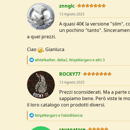
a
c
znnglc
t
13 Agosto 2025
i
o
A quasi 40€ la versione "slim", c
n
s
un pochino "tanto". Sincerament
:
a quei prezzi.
Ciao
, Gianluca
R
whitefeather
,
delta2
,
NinjaMargaro
e altri 3
e
a
c
ROCKY77
t
13 Agosto 2025
i
o
Prezzi sconsiderati. Ma a parte q
n
s
sappiamo bene. Però viste le mol
:
il loro catalogo con prodotti diversi.
R
NinjaMargaro
e
FabioBilancia
e
a
c
ravanatore