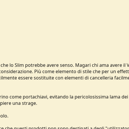
che lo Slim potrebbe avere senso. Magari chi ama avere il V
 considerazione. Più come elemento di stile che per un effett
cilmente essere sostituite con elementi di cancelleria facilm
ino come portachiavi, evitando la pericolosissima lama dei
piere una strage.
olo.
ire che questi prodotti non sono destinati a degli "utilizzator