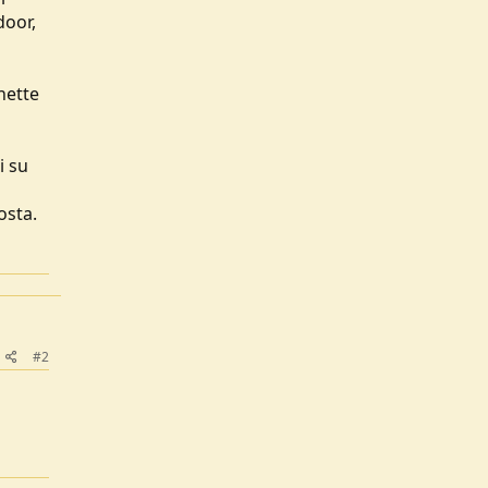
door,
inette
i su
osta.
#2