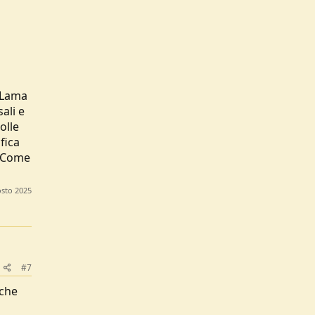
. Lama
ali e
olle
fica
. Come
sto 2025
#7
 che