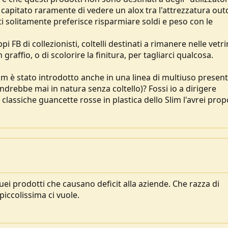
 è capitato raramente di vedere un alox tra l'attrezzatura out
ati solitamente preferisce risparmiare soldi e peso con le
i FB di collezionisti, coltelli destinati a rimanere nelle vetr
affio, o di scolorire la finitura, per tagliarci qualcosa.
im è stato introdotto anche in una linea di multiuso present
ndrebbe mai in natura senza coltello)? Fossi io a dirigere
lassiche guancette rosse in plastica dello Slim l'avrei prop
i prodotti che causano deficit alla aziende. Che razza di
iccolissima ci vuole.