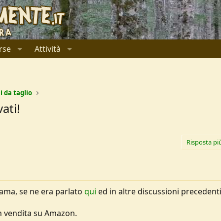
rse
Attività
i da taglio
ati!
Risposta pi
 lama, se ne era parlato
qui
ed in altre discussioni precedenti
in vendita su Amazon.