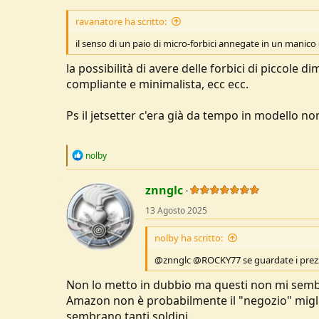
ravanatore ha scritto:
il senso di un paio di micro-forbici annegate in un manico 
la possibilità di avere delle forbici di piccole
compliante e minimalista, ecc ecc.
Ps il jetsetter c'era già da tempo in modello non
R
nolby
e
a
c
znnglc
t
13 Agosto 2025
i
o
n
nolby ha scritto:
s
:
@znnglc @ROCKY77 se guardate i prezzi d
Non lo metto in dubbio ma questi non mi sembr
Amazon non è probabilmente il "negozio" migli
sembrano tanti soldini.