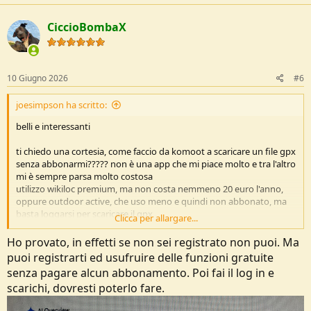
CiccioBombaX
10 Giugno 2026
#6
joesimpson ha scritto:
belli e interessanti
ti chiedo una cortesia, come faccio da komoot a scaricare un file gpx
senza abbonarmi????? non è una app che mi piace molto e tra l'altro
mi è sempre parsa molto costosa
utilizzo wikiloc premium, ma non costa nemmeno 20 euro l'anno,
oppure outdoor active, che uso meno e quindi non abbonato, ma
basta loggarsi per scaricare il gpx
Clicca per allargare...
i miei invece fanno stancare me, unica cosa che devo organizzare, in
Ho provato, in effetti se non sei registrato non puoi. Ma
questa stagione, gite dove c'è tanta acqua, anche se ne porto 2 litri
puoi registrarti ed usufruire delle funzioni gratuite
solo per loro, dopo corse e inseguimenti nei boschi, fanno in fretta a
senza pagare alcun abbonamento. Poi fai il log in e
prosciugarmela
scarichi, dovresti poterlo fare.
e poi bagni a go go