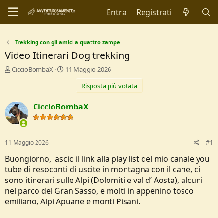
Entra
Registrati
Trekking con gli amici a quattro zampe
Video Itinerari Dog trekking
C
D
CiccioBombaX
11 Maggio 2026
r
a
Risposta più votata
e
t
a
a
t
d
CiccioBombaX
o
i
r
I
e
n
D
i
11 Maggio 2026
#1
i
z
s
i
Buongiorno, lascio il link alla play list del mio canale you
c
o
tube di resoconti di uscite in montagna con il cane, ci
u
sono itinerari sulle Alpi (Dolomiti e val d’ Aosta), alcuni
s
nel parco del Gran Sasso, e molti in appenino tosco
s
i
emiliano, Alpi Apuane e monti Pisani.
o
n