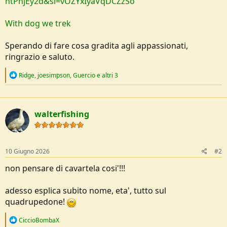
htPnjEy2d&si=vOZYxIyaVqDCZzSo
With dog we trek
Sperando di fare cosa gradita agli appassionati,
ringrazio e saluto.
R
Ridge
,
joesimpson
,
Guercio
e altri 3
e
a
c
t
walterfishing
i
o
n
s
:
10 Giugno 2026
#2
non pensare di cavartela cosi'!!!
adesso esplica subito nome, eta', tutto sul
quadrupedone!
R
CiccioBombaX