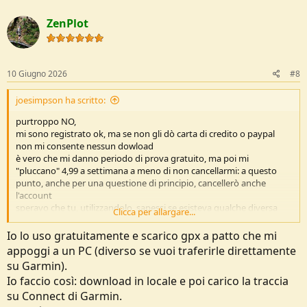
a
c
ZenPlot
t
i
o
n
s
10 Giugno 2026
#8
:
joesimpson ha scritto:
purtroppo NO,
mi sono registrato ok, ma se non gli dò carta di credito o paypal
non mi consente nessun dowload
è vero che mi danno periodo di prova gratuito, ma poi mi
"pluccano" 4,99 a settimana a meno di non cancellarmi: a questo
punto, anche per una questione di principio, cancellerò anche
l'account
speravo che tu, utilizzandolo, sapessi se esisteva qualche diversa
Clicca per allargare...
possibilità
Io lo uso gratuitamente e scarico gpx a patto che mi
appoggi a un PC (diverso se vuoi traferirle direttamente
Vedi l'allegato 277880
su Garmin).
grazie lo stesso
Io faccio così: download in locale e poi carico la traccia
ps. è vero che posso fare anche annualmente, ma son sempre 60
su Connect di Garmin.
euro l'anno