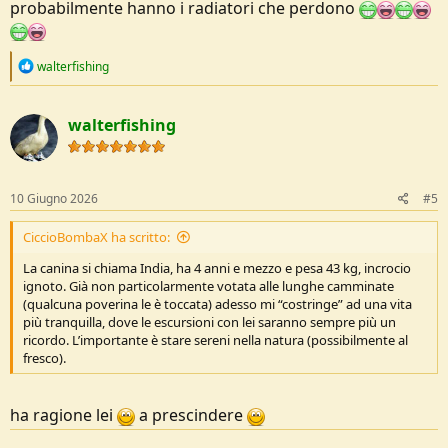
probabilmente hanno i radiatori che perdono
R
walterfishing
e
a
c
walterfishing
t
i
o
n
s
10 Giugno 2026
#5
:
CiccioBombaX ha scritto:
La canina si chiama India, ha 4 anni e mezzo e pesa 43 kg, incrocio
ignoto. Già non particolarmente votata alle lunghe camminate
(qualcuna poverina le è toccata) adesso mi “costringe” ad una vita
più tranquilla, dove le escursioni con lei saranno sempre più un
ricordo. L’importante è stare sereni nella natura (possibilmente al
fresco).
ha ragione lei
a prescindere