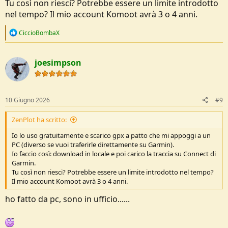
Tu così non riesci? Potrebbe essere un limite introdotto
sebbene paghi per versioni premium di varie app, quali openmtb,
nel tempo? Il mio account Komoot avrà 3 o 4 anni.
wikiloc, p4n, si tratta di una decina di euro all'anno, che son poco
per quello che le app sono in grado di darmi, sia per info che dati e
R
CiccioBombaX
che sfrutto a fondo.
e
a
c
joesimpson
t
i
o
n
s
10 Giugno 2026
#9
:
ZenPlot ha scritto:
Io lo uso gratuitamente e scarico gpx a patto che mi appoggi a un
PC (diverso se vuoi traferirle direttamente su Garmin).
Io faccio così: download in locale e poi carico la traccia su Connect di
Garmin.
Tu così non riesci? Potrebbe essere un limite introdotto nel tempo?
Il mio account Komoot avrà 3 o 4 anni.
ho fatto da pc, sono in ufficio......