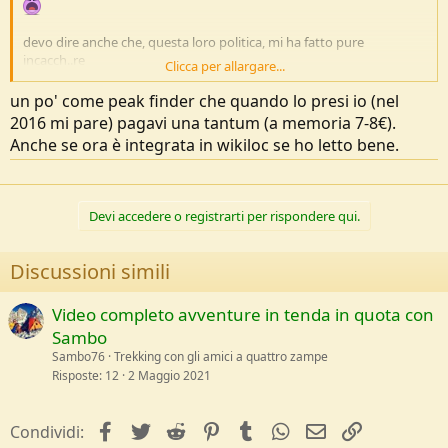
devo dire anche che, questa loro politica, mi ha fatto pure
incacch..re
Clicca per allargare...
ho già cancellato l'account
probabilmente prima han raccolto iscrizioni, come fan un po' tutti
un po' come peak finder che quando lo presi io (nel
(anche outdoor se non ti logghi non scarichi) ma, evidentemente,
2016 mi pare) pagavi una tantum (a memoria 7-8€).
han poi cambiato la loro policy
Anche se ora è integrata in wikiloc se ho letto bene.
Devi accedere o registrarti per rispondere qui.
Discussioni simili
Video completo avventure in tenda in quota con
Sambo
Sambo76
Trekking con gli amici a quattro zampe
Risposte
12
2 Maggio 2021
facebook
Twitter
Reddit
Pinterest
Tumblr
WhatsApp
e-mail
Link
Condividi: