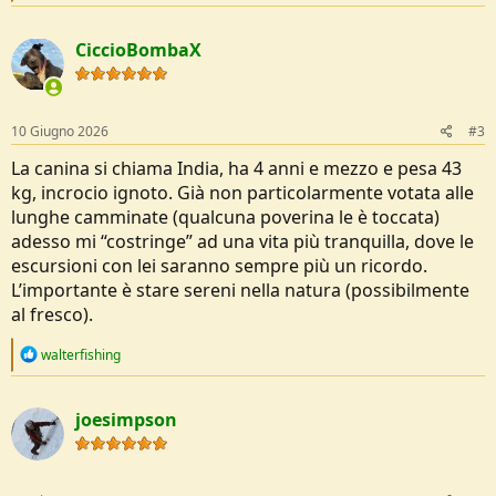
e
a
c
CiccioBombaX
t
i
o
n
s
10 Giugno 2026
#3
:
La canina si chiama India, ha 4 anni e mezzo e pesa 43
kg, incrocio ignoto. Già non particolarmente votata alle
lunghe camminate (qualcuna poverina le è toccata)
adesso mi “costringe” ad una vita più tranquilla, dove le
escursioni con lei saranno sempre più un ricordo.
L’importante è stare sereni nella natura (possibilmente
al fresco).
R
walterfishing
e
a
c
joesimpson
t
i
o
n
s