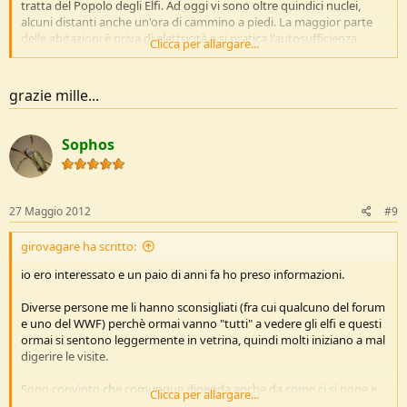
tratta del Popolo degli Elfi. Ad oggi vi sono oltre quindici nuclei,
alcuni distanti anche un'ora di cammino a piedi. La maggior parte
delle abitazioni è priva di elettricità e si pratica l'autosufficienza.
Clicca per allargare...
grazie mille...
p.s. nessun'altro interessato?
Sophos
27 Maggio 2012
#9
girovagare ha scritto:
io ero interessato e un paio di anni fa ho preso informazioni.
Diverse persone me li hanno sconsigliati (fra cui qualcuno del forum
e uno del WWF) perchè ormai vanno "tutti" a vedere gli elfi e questi
ormai si sentono leggermente in vetrina, quindi molti iniziano a mal
digerire le visite.
Sono convinto che comunque dipenda anche da come ci si pone e
Clicca per allargare...
in che periodo si va; forse se si va in periodi in cui più gente si