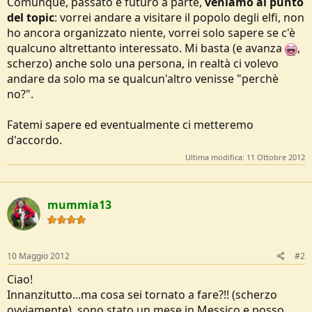
Comunque, passato e futuro a parte,
veniamo al punto
e
del topic
: vorrei andare a visitare il popolo degli elfi, non
ho ancora organizzato niente, vorrei solo sapere se c'è
qualcuno altrettanto interessato. Mi basta (e avanza
,
scherzo) anche solo una persona, in realtà ci volevo
andare da solo ma se qualcun'altro venisse "perchè
no?".
Fatemi sapere ed eventualmente ci metteremo
d'accordo.
Ultima modifica:
11 Ottobre 2012
mummia13
10 Maggio 2012
#2
Ciao!
Innanzitutto...ma cosa sei tornato a fare?!! (scherzo
ovviamente), sono stato un mese in Messico e posso