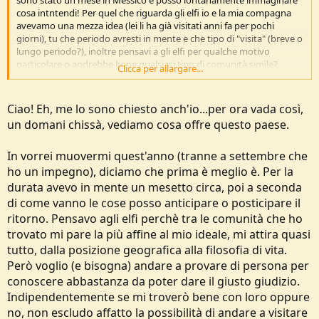
sono stato un mese in Messico e posso lontanamente immaginare
cosa intntendi! Per quel che riguarda gli elfi io e la mia compagna
avevamo una mezza idea (lei li ha già visitati anni fa per pochi
giorni), tu che periodo avresti in mente e che tipo di "visita" (breve o
lungo periodo?), inoltre pensavi a gli elfi per qualche motivo
particolare o andrebbe bene qualsiasi tipo di comunità simile?
Clicca per allargare...
Saluti!
Giuliano
Ciao! Eh, me lo sono chiesto anch'io...per ora vada così,
un domani chissà, vediamo cosa offre questo paese.
In vorrei muovermi quest'anno (tranne a settembre che
ho un impegno), diciamo che prima è meglio è. Per la
durata avevo in mente un mesetto circa, poi a seconda
di come vanno le cose posso anticipare o posticipare il
ritorno. Pensavo agli elfi perchè tra le comunità che ho
trovato mi pare la più affine al mio ideale, mi attira quasi
tutto, dalla posizione geografica alla filosofia di vita.
Però voglio (e bisogna) andare a provare di persona per
conoscere abbastanza da poter dare il giusto giudizio.
Indipendentemente se mi troverò bene con loro oppure
no, non escludo affatto la possibilità di andare a visitare