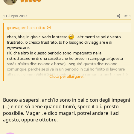
1 Giugno 2012
#11
girovagare ha scritto:
eheh, bhe, in giro ci vado lo stesso
...altrimenti se poi divento
frustrato, lo cresco frustrato. Io ho bisogno di viaggiare e di
experienc
are.
Più che altro in questo periodo sono impegnato nella
ristrutturazione di una casetta che ho preso in campagna (questa
sarà un'altra discussione a breve) ...seguirò questa discussione
comunque, perchè se si va in un periodo in cui ho finito di lavorare
alla casa, vengo
volentieri
a vedere questa comunità, anche perchè
Clicca per allargare...
futuro vorrei passare un periodo di qualche mese con tutta la
famiglia in uno di questi villaggi, e quindo dò un'occhiata volentieri.
Buono a sapersi, anch'io sono in ballo con degli impegni
(...) e non sò bene quando finirò, spero il più presto
possibile. Magari, e dico magari, potrei andare lì ad
agosto, oppure ottobre.