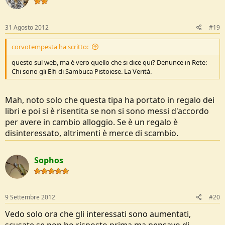
all'aperto, e a me piace molto fare qualcosa di pratico, orto, raccolte,
ecc
Grazie ancora
31 Agosto 2012
#19
corvotempesta ha scritto:
questo sul web, ma è vero quello che si dice qui? Denunce in Rete:
Chi sono gli Elfi di Sambuca Pistoiese. La Verità.
Mah, noto solo che questa tipa ha portato in regalo dei
libri e poi si è risentita se non si sono messi d'accordo
per avere in cambio alloggio. Se è un regalo è
disinteressato, altrimenti è merce di scambio.
Sophos
9 Settembre 2012
#20
Vedo solo ora che gli interessati sono aumentati,
scusate se non ho risposto prima ma pensavo di