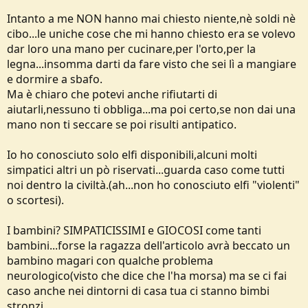
Intanto a me NON hanno mai chiesto niente,nè soldi nè
cibo...le uniche cose che mi hanno chiesto era se volevo
dar loro una mano per cucinare,per l'orto,per la
legna...insomma darti da fare visto che sei lì a mangiare
e dormire a sbafo.
Ma è chiaro che potevi anche rifiutarti di
aiutarli,nessuno ti obbliga...ma poi certo,se non dai una
mano non ti seccare se poi risulti antipatico.
Io ho conosciuto solo elfi disponibili,alcuni molti
simpatici altri un pò riservati...guarda caso come tutti
noi dentro la civiltà.(ah...non ho conosciuto elfi "violenti"
o scortesi).
I bambini? SIMPATICISSIMI e GIOCOSI come tanti
bambini...forse la ragazza dell'articolo avrà beccato un
bambino magari con qualche problema
neurologico(visto che dice che l'ha morsa) ma se ci fai
caso anche nei dintorni di casa tua ci stanno bimbi
stronzi.