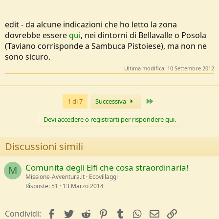
edit - da alcune indicazioni che ho letto la zona
dovrebbe essere
qui
, nei dintorni di Bellavalle o Posola
(Taviano corrisponde a Sambuca Pistoiese), ma non ne
sono sicuro.
Ultima modifica:
10 Settembre 2012
Ultimo
1 di 7
Successiva
Devi accedere o registrarti per rispondere qui.
Discussioni simili
Comunita degli Elfi che cosa straordinaria!
M
Missione-Avventura.it
Ecovillaggi
Risposte
51
13 Marzo 2014
facebook
Twitter
Reddit
Pinterest
Tumblr
WhatsApp
e-mail
Link
Condividi: