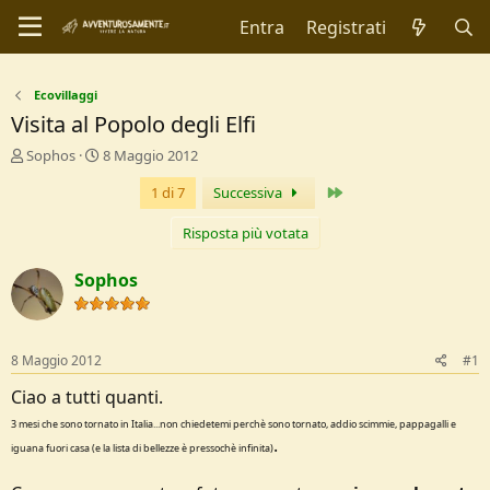
Entra
Registrati
Ecovillaggi
Visita al Popolo degli Elfi
C
D
Sophos
8 Maggio 2012
r
a
Ultimo
1 di 7
Successiva
e
t
a
a
t
d
Risposta più votata
o
i
r
I
Sophos
e
n
D
i
i
z
s
i
8 Maggio 2012
#1
c
o
u
Ciao a tutti quanti.
s
3 mesi che sono tornato in Italia...non chiedetemi perchè sono tornato, addio scimmie, pappagalli e
s
.
i
iguana fuori casa (e la lista di bellezze è pressochè infinita)
o
n