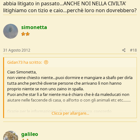
abbia litigato in passato...ANCHE NOI NELLA CIVILTA'
litighiamo con tizio e caio...perchè loro non dovrebbero?
simonetta
31 Agosto 2012
#18
Gidan73 ha scritto:
Ciao Simonetta,
non viene chiesto niente...puoi dormire e mangiare a sbafo per dirla
tutta anche perchè diverse persone che arrivano lì non hanno
proprio niente se non uno zaino in spalla.
Puoi anche star lì a far niente ma è chiaro che è da maleducati non
aiutare nelle faccende di casa, o all'orto o con gli animali etc etc........
Grazie per le informazioni sulla tua esperienza, concordo
Clicca per allargare...
assolutamente che sia normale dare una mano visto che si è lì e in
fondo lo spirito che ti porta da quelle parti dovrebbe essere proprio
quello, altrimenti vai per boschi da solo e ti arrangi..spero di avere
galileo
presto la possibilità di fare un salto, forse meglio evitare per ora la
stagione più fredda, soprattutto perché ci sarebbe ben poco da fare