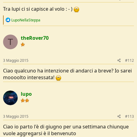
Tra lupi ci si capisce al volo : - )
R
LupoNellaSteppa
e
a
c
theRover70
t
T
i
o
n
s
3 Maggio 2015
#112
:
Ciao qualcuno ha intenzione di andarci a breve? Io sarei
moooolto interessata!
lupo
3 Maggio 2015
#113
Ciao io parto l'è di giugno per una settimana chiunque
vuole aggregarsi è il benvenuto