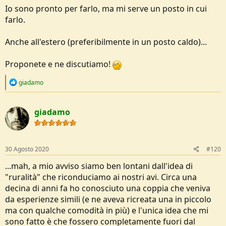
Io sono pronto per farlo, ma mi serve un posto in cui
farlo.
Anche all'estero (preferibilmente in un posto caldo)...
Proponete e ne discutiamo!
R
giadamo
e
a
c
giadamo
t
i
o
n
s
30 Agosto 2020
#120
:
...mah, a mio avviso siamo ben lontani dall'idea di
"ruralità" che riconduciamo ai nostri avi. Circa una
decina di anni fa ho conosciuto una coppia che veniva
da esperienze simili (e ne aveva ricreata una in piccolo
ma con qualche comodità in più) e l'unica idea che mi
sono fatto è che fossero completamente fuori dal