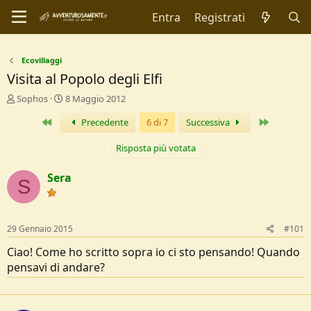
Entra
Registrati
Ecovillaggi
Visita al Popolo degli Elfi
C
D
Sophos
8 Maggio 2012
r
a
Primo
Ultimo
Precedente
6 di 7
Successiva
e
t
a
a
t
d
Risposta più votata
o
i
r
I
Sera
S
e
n
D
i
i
z
s
i
29 Gennaio 2015
#101
c
o
u
Ciao! Come ho scritto sopra io ci sto pensando! Quando
s
pensavi di andare?
s
i
o
n