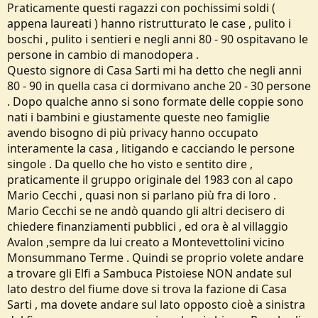
Praticamente questi ragazzi con pochissimi soldi (
appena laureati ) hanno ristrutturato le case , pulito i
boschi , pulito i sentieri e negli anni 80 - 90 ospitavano le
persone in cambio di manodopera .
Questo signore di Casa Sarti mi ha detto che negli anni
80 - 90 in quella casa ci dormivano anche 20 - 30 persone
. Dopo qualche anno si sono formate delle coppie sono
nati i bambini e giustamente queste neo famiglie
avendo bisogno di più privacy hanno occupato
interamente la casa , litigando e cacciando le persone
singole . Da quello che ho visto e sentito dire ,
praticamente il gruppo originale del 1983 con al capo
Mario Cecchi , quasi non si parlano più fra di loro .
Mario Cecchi se ne andò quando gli altri decisero di
chiedere finanziamenti pubblici , ed ora è al villaggio
Avalon ,sempre da lui creato a Montevettolini vicino
Monsummano Terme . Quindi se proprio volete andare
a trovare gli Elfi a Sambuca Pistoiese NON andate sul
lato destro del fiume dove si trova la fazione di Casa
Sarti , ma dovete andare sul lato opposto cioè a sinistra