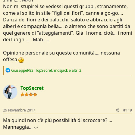
Non mi stupirei se vedessi questi gruppi, stranamente,
come al solito in stile "figli dei fiori", canne a go-go....
Danza dei fiori e dei balocchi, saluto e abbraccio agli
alberi e compagnia bella.... o almeno che sono partiti da
quel genere di "atteggiamenti". Già il nome, cioé... i nomi
dei luoghi..... Mah.....
Opinione personale su queste comunità.... nessuna
offesa
R
GiuseppeR83
,
TopSecret
,
mdsjack
e altri 2
e
a
c
TopSecret
t
i
o
n
s
29 Novembre 2017
#119
:
Ma quindi non c'è più possibilità di scroccare? ...
Mannaggia... -.-