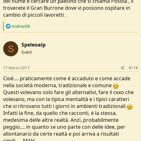
del fiume e cercare un paesino che si chiama Posola , li
troverete il Gran Burrone dove vi possono ospitare in
cambio di piccoli lavoretti .
R
AndreaDB
e
a
c
Speleoalp
t
S
i
Guest
o
n
s
17 Marzo 2017
#118
:
Cioé.... praticamente come é accaduto e come accade
nella società moderna, tradizionale e comune
Questi volevano solo fare gli alternativi, fare il cxxo che
volevano, ma con la tipica mentalità e i tipici caratteri
che si ritrovano tutti i giorni in ambienti tradizionali
Infatti la fine, da quello che racconti, é la stessa,
medesima delle altre realtà. Anzi, probabilmente
peggio.... in quanto se uno parte con delle idee, per
allontanarsi da certe realtà e poi arriva a risultati
simili,.... MAH