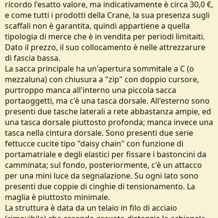
ricordo l'esatto valore, ma indicativamente è circa 30,0 €,
e come tutti i prodotti della Crane, la sua presenza sugli
scaffali non è garantita, quindi appartiene a quella
tipologia di merce che è in vendita per periodi limitaiti.
Dato il prezzo, il suo collocamento è nelle attrezzarure
di fascia bassa.
La sacca principale ha un'apertura sommitale a C (o
mezzaluna) con chiusura a "zip" con doppio cursore,
purtroppo manca all'interno una piccola sacca
portaoggetti, ma c'è una tasca dorsale. All'esterno sono
presenti due tasche laterali a rete abbastanza ampie, ed
una tasca dorsale piuttosto profonda; manca invece una
tasca nella cintura dorsale. Sono presenti due serie
fettucce cucite tipo "daisy chain" con funzione di
portamatriale e degli elastici per fissare i bastoncini da
camminata; sul fondo, posteriormente, c'è un attacco
per una mini luce da segnalazione. Su ogni lato sono
presenti due coppie di cinghie di tensionamento. La
maglia è piuttosto minimale.
La struttura è data da un telaio in filo di acciaio