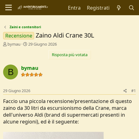
Entra
Registrati
Zaini e contenitori
Zaino Aldi Crane 30L
Recensione
C
D
bymau
29 Giugno 2026
r
a
Risposta più votata
e
t
a
a
t
d
bymau
B
o
i
r
I
e
n
D
i
29 Giugno 2026
#1
i
z
s
i
Faccio una piccola recensione/presentazione di questo
c
o
zaino da 30 litri da escursionismo della Crane, marca
u
dell'universo Aldi (brand di supermercati presenti in
s
alcune regioni), ed è il seguente:
s
i
o
n