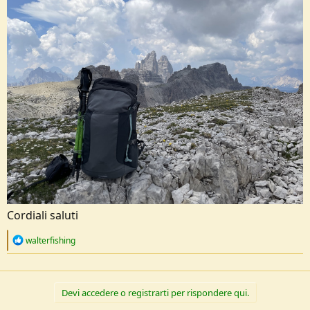
Cordiali saluti
R
walterfishing
e
a
c
t
Devi accedere o registrarti per rispondere qui.
i
o