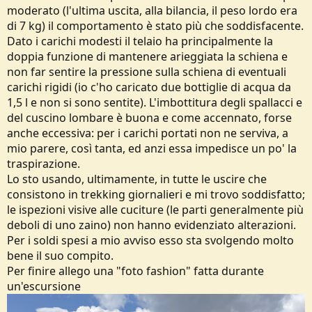
moderato (l'ultima uscita, alla bilancia, il peso lordo era
di 7 kg) il comportamento è stato più che soddisfacente.
Dato i carichi modesti il telaio ha principalmente la
doppia funzione di mantenere arieggiata la schiena e
non far sentire la pressione sulla schiena di eventuali
carichi rigidi (io c'ho caricato due bottiglie di acqua da
1,5 l e non si sono sentite). L'imbottitura degli spallacci e
del cuscino lombare è buona e come accennato, forse
anche eccessiva: per i carichi portati non ne serviva, a
mio parere, così tanta, ed anzi essa impedisce un po' la
traspirazione.
Lo sto usando, ultimamente, in tutte le uscire che
consistono in trekking giornalieri e mi trovo soddisfatto;
le ispezioni visive alle cuciture (le parti generalmente più
deboli di uno zaino) non hanno evidenziato alterazioni.
Per i soldi spesi a mio avviso esso sta svolgendo molto
bene il suo compito.
Per finire allego una "foto fashion" fatta durante
un'escursione