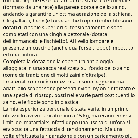
(rimovibile) che essendo arcuato distanzia lo schienale
(formato da una rete) alla parete dorsale dello zaino,
andando a garantire un'ottima aerazione della schiena.
Gli spallacci, bene (e forse anche troppo) imbottiti sono
dotati di cinghie superiori di tensionamento e sono
completati con una cinghia pettorale (dotata
dell'immancabile fischietto). Al livello lombare è
presente un cuscino (anche qua forse troppo) imbottito
ed una cintura.
Completa la dotazione la copertura antipioggia
alloggiata in una sacca realizzata sul fondo dello zaino
(come da tradizione di molti zaini d'oltralpe).
I materiali con cui è confezionato sono leggerini ma
adatti allo scopo: sono presenti nylon, nylon rinforzato e
una specie di ripstop, posti nelle varie parti costituenti lo
zaino, e le fibbie sono in plastica.
La mia esperienza personale è stata varia: in un primo
utilizzo lo avevo caricato sino a 15 kg, ma erano emersi i
limiti del matartiale: infatti dopo una uscita di un'ora si
era scucita una fettuccia di tensionamento. Ma una
volta effettuata la riparazione e con un caricamento più