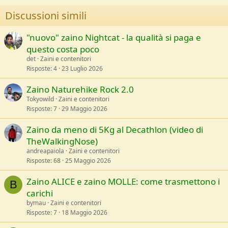
n
Discussioni simili
s
:
"nuovo" zaino Nightcat - la qualità si paga e
questo costa poco
det
Zaini e contenitori
Risposte
4
23 Luglio 2026
Zaino Naturehike Rock 2.0
Tokyowild
Zaini e contenitori
Risposte
7
29 Maggio 2026
Zaino da meno di 5Kg al Decathlon (video di
TheWalkingNose)
andreapaiola
Zaini e contenitori
Risposte
68
25 Maggio 2026
Zaino ALICE e zaino MOLLE: come trasmettono i
B
carichi
bymau
Zaini e contenitori
Risposte
7
18 Maggio 2026