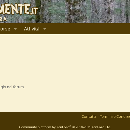
sorse
Attività
ggio nel forum.
Contatti
Termini e Condizi
®
Community platform by XenForo
© 2010-2021 XenForo Ltd.