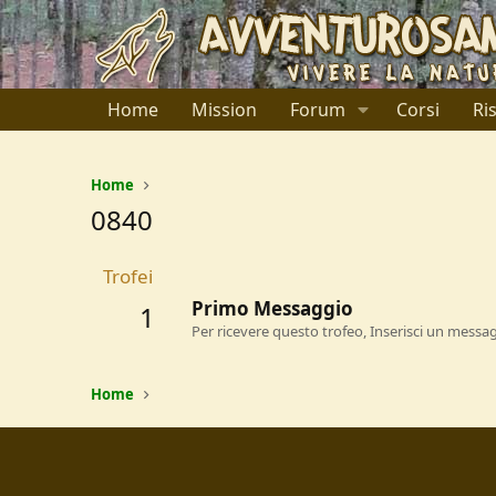
Home
Mission
Forum
Corsi
Ri
Home
0840
Trofei
Primo Messaggio
1
Per ricevere questo trofeo, Inserisci un messa
Home