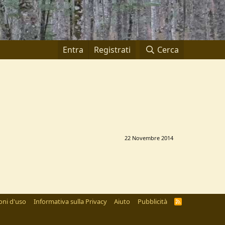
Entra
Registrati
Cerca
22 Novembre 2014
oni d'uso
Informativa sulla Privacy
Aiuto
Pubblicità
R
S
S