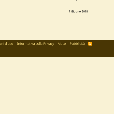
7 Giugno 2018
oni d'uso
Informativa sulla Privacy
Aiuto
Pubblicità
R
S
S