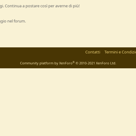
i. Continua a postare così per averne di più!
ggio nel forum.
Contatti
Termini e Condizi
®
Community platform by XenForo
© 2010-2021 XenForo Ltd.