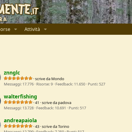
sorse
Attività
znnglc
·
scrive da
Mondo
Messaggi
17.776
Risorse
9
Feedback
11.650
Punti
527
walterfishing
·
41
·
scrive da
padova
Messaggi
13.728
Feedback
10.691
Punti
517
andreapaiola
·
43
·
scrive da
Torino
Messaggi
12.799
Feedback
7.250
Punti
517