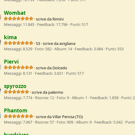
Wombat
·
scrive da
Rimini
Messaggi
11.845
Feedback
17.796
Punti
517
kima
·
53
·
scrive da
avigliana
Messaggi
8.529
Foto
582
Album
14
Feedback
3.984
Punti
553
Piervi
·
scrive da
Dolcedo
Messaggi
8.131
Feedback
3.651
Punti
517
spyrozzo
·
scrive da
palermo
Messaggi
7.774
Risorse
12
Foto
9
Album
1
Feedback
1.858
Punti
2
Phantom
·
scrive da
Villar Perosa (TO)
Messaggi
7.067
Risorse
57
Foto
909
Album
9
Feedback
5.042
Punti
busdriver