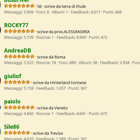
·
56
·
scrive da
terra di thule
Messaggi
5.809
Foto
6
Album
1
Feedback
4.017
Punti
468
ROCKY77
·
scrive da
prov.ALESSANDRIA
Messaggi
5.739
Risorse
1
Feedback
9.999
Punti
472
AndreaDB
·
scrive da
Roma
Messaggi
5.522
Risorse
74
Foto
880
Album
38
Feedback
2.934
Pun
giuliof
·
scrive da
Hinterland torinese
Messaggi
5.159
Feedback
1.657
Punti
367
paiolo
·
scrive da
Veneto
Messaggi
4.860
Risorse
1
Feedback
4.641
Punti
472
Sile86
·
scrive da
Treviso
Messaggi
4.635
Feedback
1.589
Punti
367