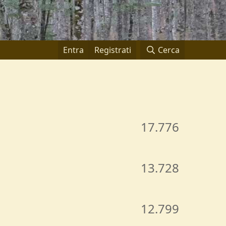
Entra
Registrati
Cerca
17.776
13.728
12.799