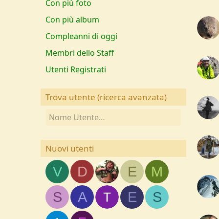
Con più foto
Con più album
Compleanni di oggi
Membri dello Staff
Utenti Registrati
Trova utente (
ricerca avanzata
)
Nuovi utenti
V
D
E
M
S
A
E
S