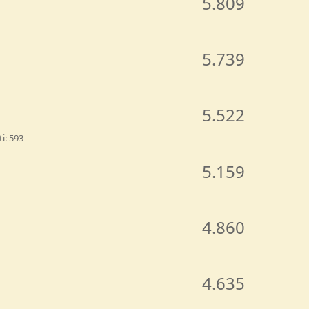
5.809
5.739
5.522
ti
593
5.159
4.860
4.635