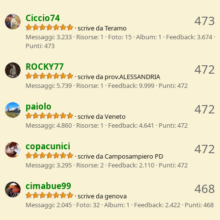
Ciccio74
473
·
scrive da
Teramo
Messaggi
3.233
Risorse
1
Foto
15
Album
1
Feedback
3.674
Punti
473
ROCKY77
472
·
scrive da
prov.ALESSANDRIA
Messaggi
5.739
Risorse
1
Feedback
9.999
Punti
472
paiolo
472
·
scrive da
Veneto
Messaggi
4.860
Risorse
1
Feedback
4.641
Punti
472
copacunici
472
·
scrive da
Camposampiero PD
Messaggi
3.295
Risorse
2
Feedback
2.110
Punti
472
cimabue99
468
·
scrive da
genova
Messaggi
2.045
Foto
32
Album
1
Feedback
2.422
Punti
468