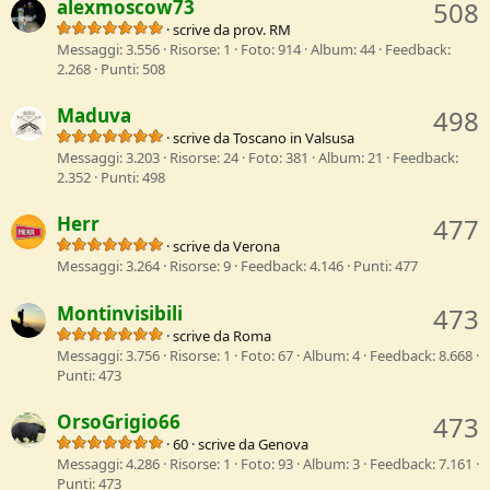
alexmoscow73
508
·
scrive da
prov. RM
Messaggi
3.556
Risorse
1
Foto
914
Album
44
Feedback
2.268
Punti
508
Maduva
498
·
scrive da
Toscano in Valsusa
Messaggi
3.203
Risorse
24
Foto
381
Album
21
Feedback
2.352
Punti
498
Herr
477
·
scrive da
Verona
Messaggi
3.264
Risorse
9
Feedback
4.146
Punti
477
Montinvisibili
473
·
scrive da
Roma
Messaggi
3.756
Risorse
1
Foto
67
Album
4
Feedback
8.668
Punti
473
OrsoGrigio66
473
·
60
·
scrive da
Genova
Messaggi
4.286
Risorse
1
Foto
93
Album
3
Feedback
7.161
Punti
473