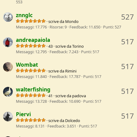
553
znnglc
527
·
scrive da
Mondo
Messaggi
17.776
Risorse
9
Feedback
11.650
Punti
527
andreapaiola
517
·
43
·
scrive da
Torino
Messaggi
12.795
Feedback
7.243
Punti
517
Wombat
517
·
scrive da
Rimini
Messaggi
11.840
Feedback
17.787
Punti
517
walterfishing
517
·
41
·
scrive da
padova
Messaggi
13.728
Feedback
10.690
Punti
517
Piervi
517
·
scrive da
Dolcedo
Messaggi
8.131
Feedback
3.651
Punti
517