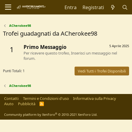
Entra
Registrati
ACherokee98
Trofei guadagnati da ACherokee98
Primo Messaggio
5 Aprile 2025
1
Per ricevere questo trofeo, Inserisci un messaggio nel
forum.
Punti Totali: 1
Vedi Tutti i Trofei Disponibili
ACherokee98
Contatti
Termini e Condizioni d'uso
Informativa sulla Privacy
Aiuto
Pubblicità
R
S
S
®
Community platform by XenForo
© 2010-2021 XenForo Ltd.