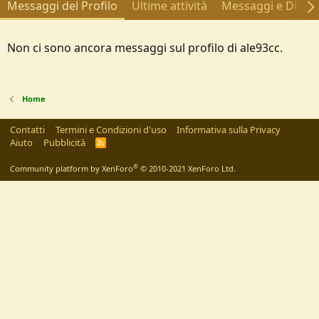
Messaggi del Profilo
Ultime attività
Messaggi e Discus
Non ci sono ancora messaggi sul profilo di ale93cc.
Home
Contatti
Termini e Condizioni d'uso
Informativa sulla Privacy
Aiuto
Pubblicità
R
S
S
®
Community platform by XenForo
© 2010-2021 XenForo Ltd.