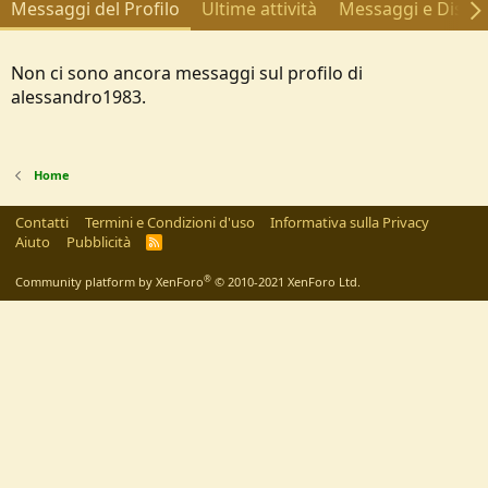
Messaggi del Profilo
Ultime attività
Messaggi e Discus
Non ci sono ancora messaggi sul profilo di
alessandro1983.
Home
Contatti
Termini e Condizioni d'uso
Informativa sulla Privacy
Aiuto
Pubblicità
R
S
S
®
Community platform by XenForo
© 2010-2021 XenForo Ltd.