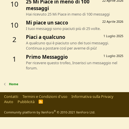
25 Mi Piace in meno di 100
22 Aprile 2026
10
messaggi
Hai ricevuto 25 Mi Piace in meno di 100 messaggi
Mi piace un sacco
22 Aprile 2026
10
I tuoi messaggi sono piaciuti più di 25 volte.
Piaci a qualcuno
1 Luglio 2025
2
A qualcuno qui è piaciuto uno dei tuoi messaggi.
Continua a postare così per averne di più!
Primo Messaggio
1 Luglio 2025
1
Per ricevere questo trofeo, Inserisci un messaggio nel
forum.
Home
Contatti
Termini e Condizioni d'uso
Informativa sulla Privacy
Aiuto
Pubblicità
R
S
S
®
Community platform by XenForo
© 2010-2021 XenForo Ltd.