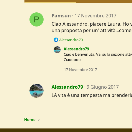
Pamsun
17 Novembre 2017
P
Ciao Alessandro, piacere Laura. Ho v
una proposta per un' attività...come
R
Alessandro79
e
Alessandro79
a
Ciao e benvenuta. Vai sulla sezione atti
c
Ciaooooo
t
i
17 Novembre 2017
o
n
s
Alessandro79
9 Giugno 2017
:
LA vita è una tempesta ma prenderlo 
Home