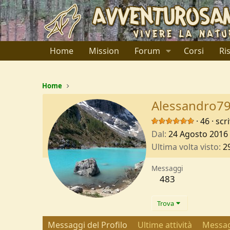
Home
Mission
Forum
Corsi
Ri
Home
Alessandro7
·
46
·
scr
Dal
24 Agosto 2016
Ultima volta visto
2
Messaggi
483
Trova
Messaggi del Profilo
Ultime attività
Messag