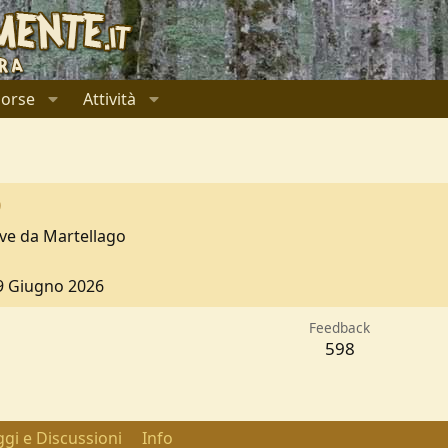
sorse
Attività
9
ive da
Martellago
9 Giugno 2026
Feedback
598
gi e Discussioni
Info