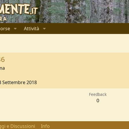
sorse
Attività
36
ma
8 Settembre 2018
Feedback
0
gi e Discussioni
Info