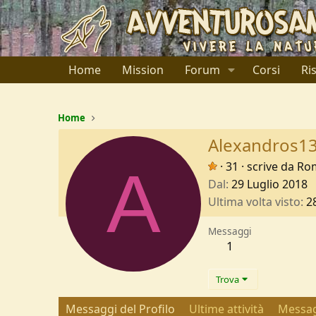
Home
Mission
Forum
Corsi
Ri
Home
Alexandros1
A
·
31
·
scrive da
Ro
Dal
29 Luglio 2018
Ultima volta visto
2
Messaggi
1
Trova
Messaggi del Profilo
Ultime attività
Messag