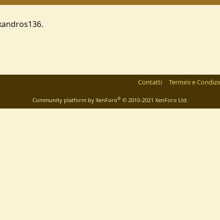
exandros136.
Contatti
Termini e Condizi
®
Community platform by XenForo
© 2010-2021 XenForo Ltd.