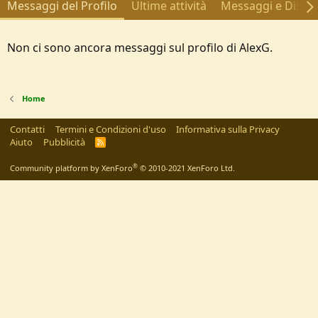
Messaggi del Profilo
Ultime attività
Messaggi e Discus
Non ci sono ancora messaggi sul profilo di AlexG.
Home
Contatti
Termini e Condizioni d'uso
Informativa sulla Privacy
Aiuto
Pubblicità
R
S
S
®
Community platform by XenForo
© 2010-2021 XenForo Ltd.