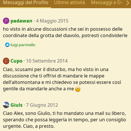
Messaggi del Profilo
Ultime attività
Messaggi e Discus
padawan
4 Maggio 2015
P
ho visto in alcune discussioni che sei in possesso delle
coordinate della grotta del diavolo, potresti condividerle
R
luigi parrinello
e
a
c
Cupo
10 Settembre 2014
C
t
Ciao, scusami per il disturbo, ma ho visto in una
i
discussione che ti offrivi di mandare le mappe
o
n
dell'altomontana e mi chiedevo se potessi essere così
s
gentile da mandarle anche a me
:
Giuls
7 Giugno 2012
Ciao Alex, sono Giulio, ti ho mandato una mail su libero,
sperando che possa leggerla in tempo, per un consiglio
urgente. Ciao, a presto.