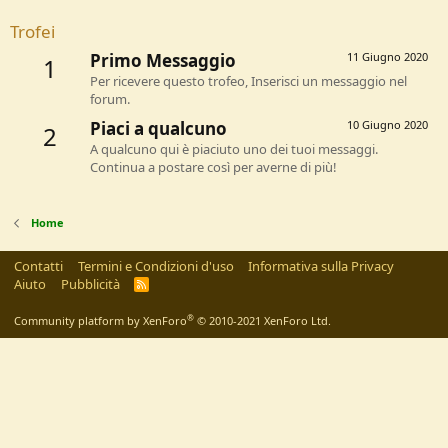
Trofei
Primo Messaggio
11 Giugno 2020
1
Per ricevere questo trofeo, Inserisci un messaggio nel
forum.
Piaci a qualcuno
10 Giugno 2020
2
A qualcuno qui è piaciuto uno dei tuoi messaggi.
Continua a postare così per averne di più!
Home
Contatti
Termini e Condizioni d'uso
Informativa sulla Privacy
Aiuto
Pubblicità
R
S
S
®
Community platform by XenForo
© 2010-2021 XenForo Ltd.