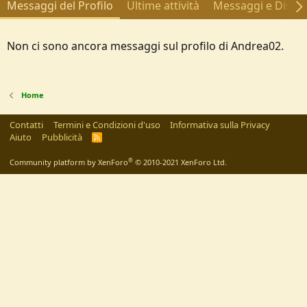
Messaggi del Profilo
Ultime attività
Messaggi e Discus
Non ci sono ancora messaggi sul profilo di Andrea02.
Home
Contatti
Termini e Condizioni d'uso
Informativa sulla Privacy
Aiuto
Pubblicità
R
S
S
®
Community platform by XenForo
© 2010-2021 XenForo Ltd.