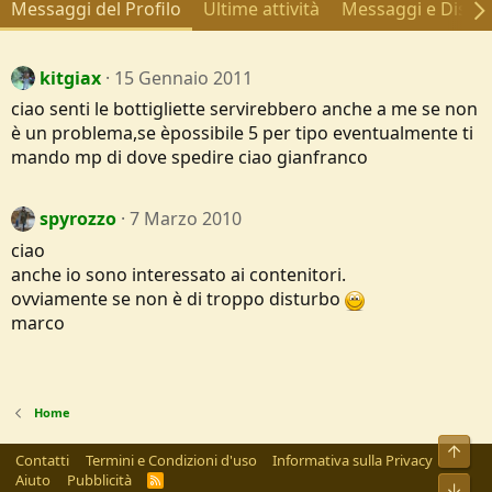
Messaggi del Profilo
Ultime attività
Messaggi e Discus
kitgiax
15 Gennaio 2011
ciao senti le bottigliette servirebbero anche a me se non
è un problema,se èpossibile 5 per tipo eventualmente ti
mando mp di dove spedire ciao gianfranco
spyrozzo
7 Marzo 2010
ciao
anche io sono interessato ai contenitori.
ovviamente se non è di troppo disturbo
marco
Home
Alto
Contatti
Termini e Condizioni d'uso
Informativa sulla Privacy
Aiuto
Pubblicità
R
Bass