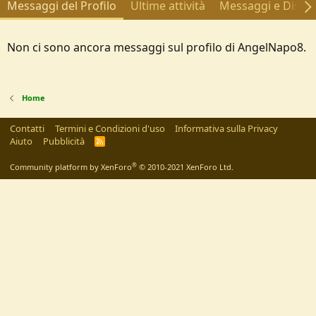
Messaggi del Profilo
Ultime attività
Messaggi e Discus
Non ci sono ancora messaggi sul profilo di AngelNapo8.
Home
Contatti
Termini e Condizioni d'uso
Informativa sulla Privacy
Aiuto
Pubblicità
R
S
S
®
Community platform by XenForo
© 2010-2021 XenForo Ltd.