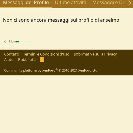
Messaggi del Profilo
Ultime attività
Messaggi e Discus
Non ci sono ancora messaggi sul profilo di anselmo.
Home
Contatti
Termini e Condizioni d'uso
Informativa sulla Privacy
Aiuto
Pubblicità
R
S
S
®
Community platform by XenForo
© 2010-2021 XenForo Ltd.