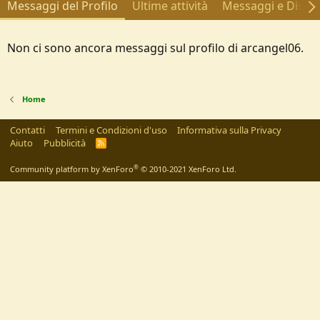
Messaggi del Profilo
Ultime attività
Messaggi e Discus
Non ci sono ancora messaggi sul profilo di arcangel06.
Home
Contatti
Termini e Condizioni d'uso
Informativa sulla Privacy
Aiuto
Pubblicità
R
S
S
®
Community platform by XenForo
© 2010-2021 XenForo Ltd.