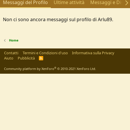
Messaggi del Profilo
Ultime attività
Messaggi e Discus
Non ci sono ancora messaggi sul profilo di Arlu89.
Home
Contatti
Termini e Condizioni d'uso
Informativa sulla Privacy
Aiuto
Pubblicità
R
S
S
®
Community platform by XenForo
© 2010-2021 XenForo Ltd.