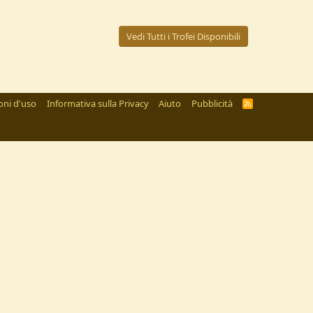
Vedi Tutti i Trofei Disponibili
oni d'uso
Informativa sulla Privacy
Aiuto
Pubblicità
R
S
S