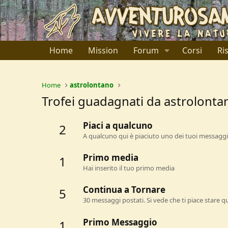
Home
Mission
Forum
Corsi
Ri
Home
astrolontano
Trofei guadagnati da astrolonta
Piaci a qualcuno
2
A qualcuno qui è piaciuto uno dei tuoi messaggi.
Primo media
1
Hai inserito il tuo primo media
Continua a Tornare
5
30 messaggi postati. Si vede che ti piace stare qu
Primo Messaggio
1