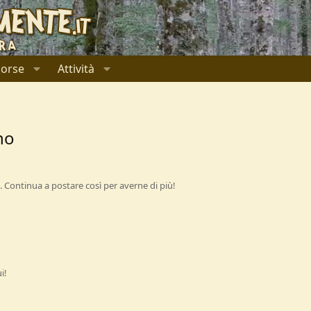
sorse
Attività
no
 Continua a postare così per averne di più!
i!