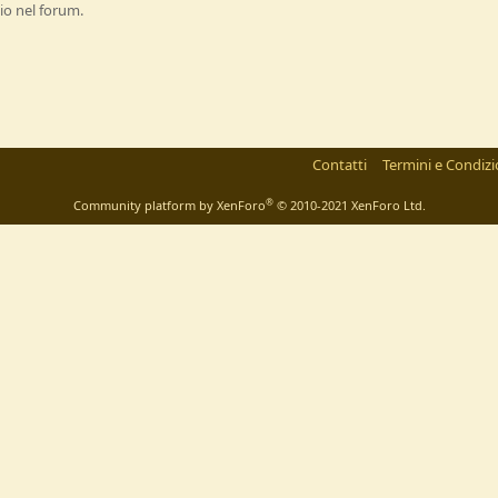
io nel forum.
Contatti
Termini e Condizi
®
Community platform by XenForo
© 2010-2021 XenForo Ltd.