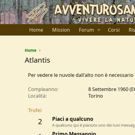
Home
Mission
Forum
Corsi
Ri
Home
Atlantis
Per vedere le nuvole dall'alto non è necessario
Compleanno
8 Settembre 1960 (Et
Località
Torino
Trofei
Piaci a qualcuno
2
A qualcuno qui è piaciuto uno dei tuoi messagg
Primo Messaggio