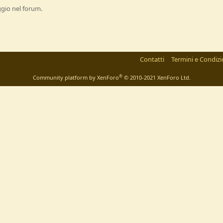
ggio nel forum.
Contatti
Termini e Condizi
®
Community platform by XenForo
© 2010-2021 XenForo Ltd.