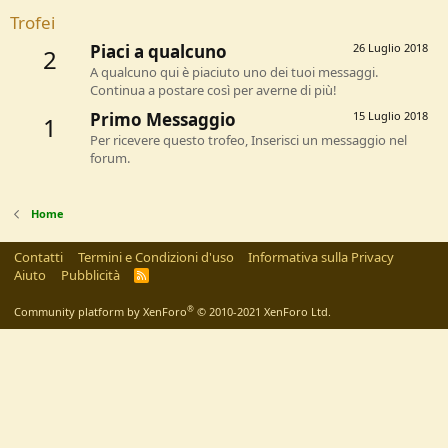
Trofei
Piaci a qualcuno
26 Luglio 2018
2
A qualcuno qui è piaciuto uno dei tuoi messaggi.
Continua a postare così per averne di più!
Primo Messaggio
15 Luglio 2018
1
Per ricevere questo trofeo, Inserisci un messaggio nel
forum.
Home
Contatti
Termini e Condizioni d'uso
Informativa sulla Privacy
Aiuto
Pubblicità
R
S
S
®
Community platform by XenForo
© 2010-2021 XenForo Ltd.