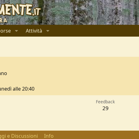
sorse
Attività
ano
unedì alle 20:40
Feedback
29
gi e Discussioni
Info