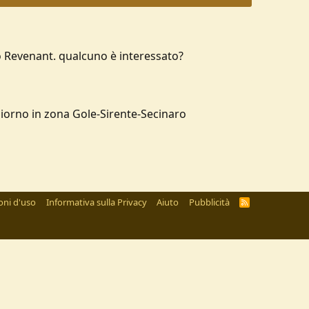
ipo Revenant. qualcuno è interessato?
e giorno in zona Gole-Sirente-Secinaro
oni d'uso
Informativa sulla Privacy
Aiuto
Pubblicità
R
S
S