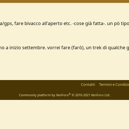
/gps, fare bivacco all'aperto etc. -cose già fatta-. un pò t
fino a inizio settembre. vorrei fare (farò), un trek di qualch
Contatti
Termini e Condizi
®
Community platform by XenForo
© 2010-2021 XenForo Ltd.