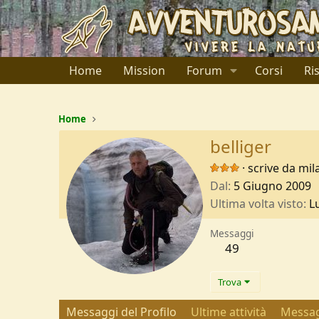
Home
Mission
Forum
Corsi
Ri
Home
belliger
·
scrive da
mil
Dal
5 Giugno 2009
Ultima volta visto
L
Messaggi
49
Trova
Messaggi del Profilo
Ultime attività
Messag