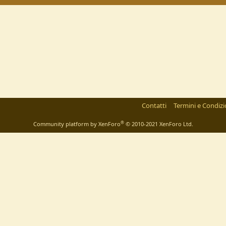
Contatti
Termini e Condizi
®
Community platform by XenForo
© 2010-2021 XenForo Ltd.