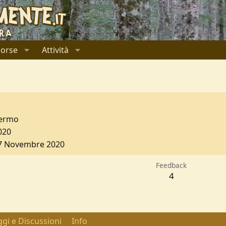
sorse
Attività
lermo
020
7 Novembre 2020
Feedback
4
gi e Discussioni
Info