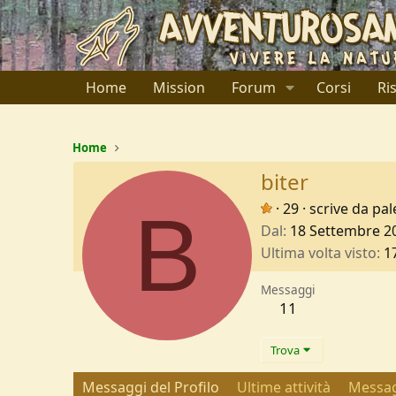
Home
Mission
Forum
Corsi
Ri
Home
biter
B
·
29
·
scrive da
pa
Dal
18 Settembre 2
Ultima volta visto
1
Messaggi
11
Trova
Messaggi del Profilo
Ultime attività
Messag