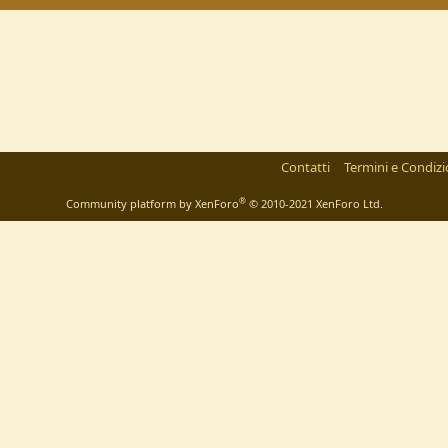
Contatti
Termini e Condizi
®
Community platform by XenForo
© 2010-2021 XenForo Ltd.