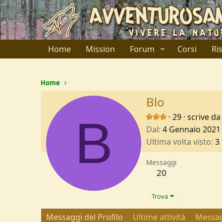
Home
Mission
Forum
Corsi
Ri
Home
Blo
B
·
29
·
scrive da
Dal
4 Gennaio 2021
Ultima volta visto
3
Messaggi
20
Trova
Messaggi del Profilo
Ultime attività
Messag