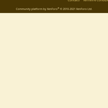
Contatti
Termini e Condizi
®
Community platform by XenForo
© 2010-2021 XenForo Ltd.