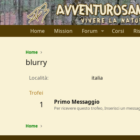
Home
Mission
Forum
Corsi
Ri
Home
blurry
Località
italia
Trofei
Primo Messaggio
1
Per ricevere questo trofeo, Inserisci un messa
Home