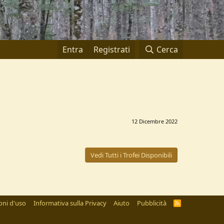
Entra
Registrati
Cerca
12 Dicembre 2022
Vedi Tutti i Trofei Disponibili
oni d'uso
Informativa sulla Privacy
Aiuto
Pubblicità
R
S
S