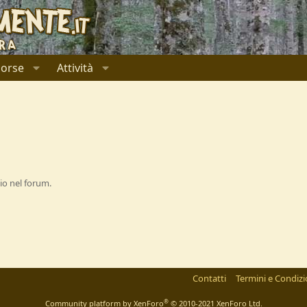
sorse
Attività
io nel forum.
Contatti
Termini e Condizi
®
Community platform by XenForo
© 2010-2021 XenForo Ltd.