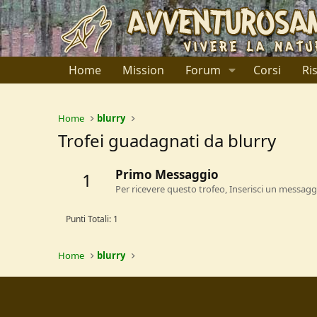
Home
Mission
Forum
Corsi
Ri
Home
blurry
Trofei guadagnati da blurry
Primo Messaggio
1
Per ricevere questo trofeo, Inserisci un messagg
Punti Totali: 1
Home
blurry