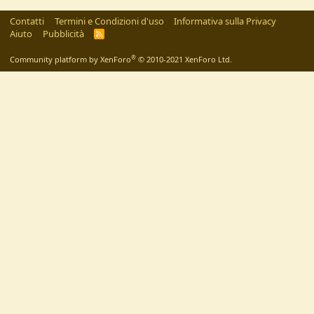
Contatti
Termini e Condizioni d'uso
Informativa sulla Privacy
Aiuto
Pubblicità
R
S
S
®
Community platform by XenForo
© 2010-2021 XenForo Ltd.