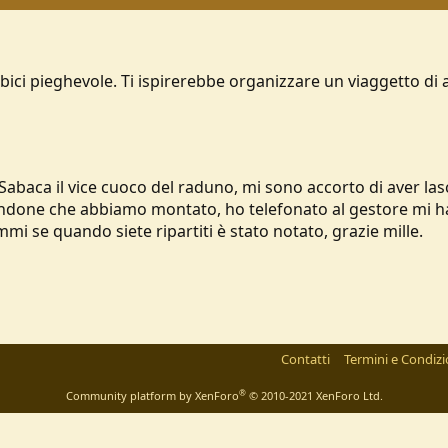
la bici pieghevole. Ti ispirerebbe organizzare un viaggetto d
abaca il vice cuoco del raduno, mi sono accorto di aver las
ndone che abbiamo montato, ho telefonato al gestore mi ha d
mi se quando siete ripartiti è stato notato, grazie mille.
Contatti
Termini e Condizi
®
Community platform by XenForo
© 2010-2021 XenForo Ltd.