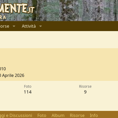
sorse
Attività
010
0 Aprile 2026
Foto
Risorse
114
9
gi e Discussioni
Foto
Album
Risorse
Info