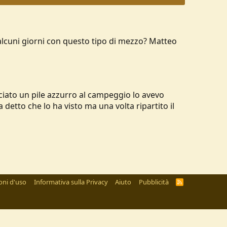
i alcuni giorni con questo tipo di mezzo? Matteo
ciato un pile azzurro al campeggio lo avevo
etto che lo ha visto ma una volta ripartito il
oni d'uso
Informativa sulla Privacy
Aiuto
Pubblicità
R
S
S