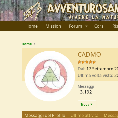
Home
Mission
Forum
Corsi
Ri
Home
CADMO
Dal
17 Settembre 2
Ultima volta visto
2
Messaggi
3.192
Trova
Messaggi del Profilo
Ultime attività
Messag