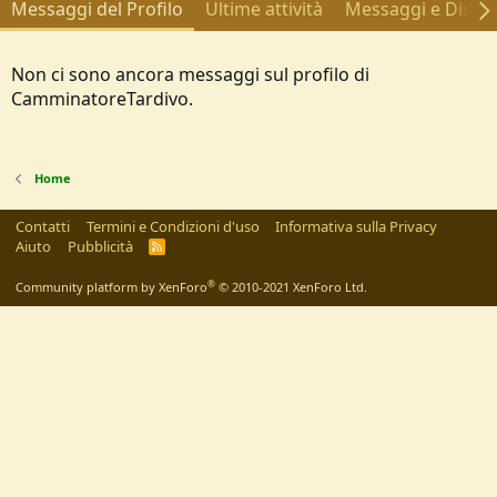
Messaggi del Profilo
Ultime attività
Messaggi e Discus
Non ci sono ancora messaggi sul profilo di
CamminatoreTardivo.
Home
Contatti
Termini e Condizioni d'uso
Informativa sulla Privacy
Aiuto
Pubblicità
R
S
S
®
Community platform by XenForo
© 2010-2021 XenForo Ltd.