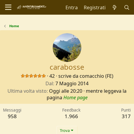
Entra
Registrati
Home
carabosse
·
42
·
scrive da
comacchio (FE)
Dal
7 Maggio 2014
Ultima volta visto
Oggi alle 20:20
·
mentre leggeva la
pagina
Home page
Messaggi
Feedback
Punti
958
1.966
317
Trova