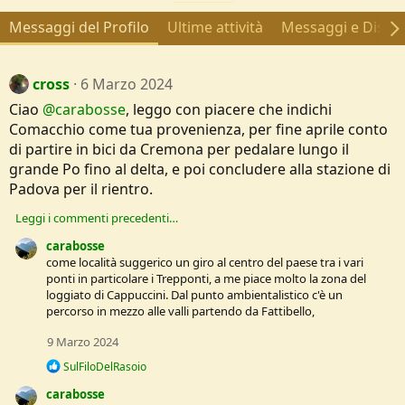
Messaggi del Profilo
Ultime attività
Messaggi e Discus
cross
6 Marzo 2024
Ciao
@carabosse
, leggo con piacere che indichi
Comacchio come tua provenienza, per fine aprile conto
di partire in bici da Cremona per pedalare lungo il
grande Po fino al delta, e poi concludere alla stazione di
Padova per il rientro.
Leggi i commenti precedenti…
carabosse
come località suggerico un giro al centro del paese tra i vari
ponti in particolare i Trepponti, a me piace molto la zona del
loggiato di Cappuccini. Dal punto ambientalistico c'è un
percorso in mezzo alle valli partendo da Fattibello,
9 Marzo 2024
R
SulFiloDelRasoio
e
carabosse
a