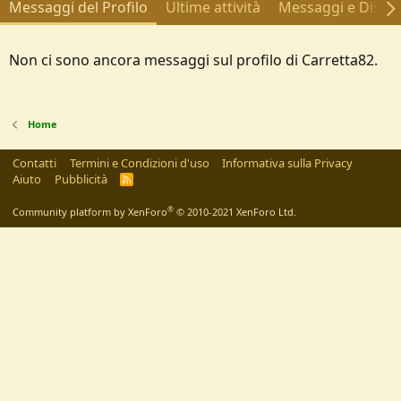
Messaggi del Profilo
Ultime attività
Messaggi e Discus
Non ci sono ancora messaggi sul profilo di Carretta82.
Home
Contatti
Termini e Condizioni d'uso
Informativa sulla Privacy
Aiuto
Pubblicità
R
S
S
®
Community platform by XenForo
© 2010-2021 XenForo Ltd.