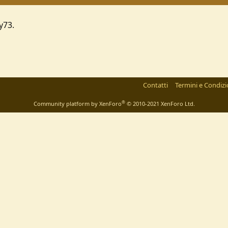
y73.
Contatti
Termini e Condizi
®
Community platform by XenForo
© 2010-2021 XenForo Ltd.