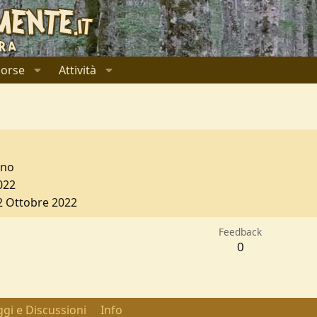
sorse
Attività
ino
022
2 Ottobre 2022
Feedback
0
gi e Discussioni
Info