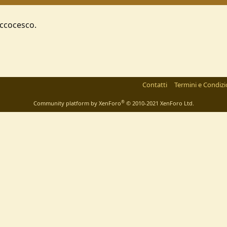
eccocesco.
Contatti
Termini e Condizi
®
Community platform by XenForo
© 2010-2021 XenForo Ltd.