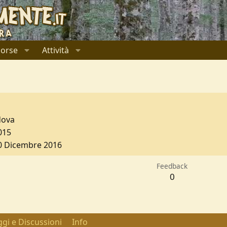
sorse
Attività
dova
015
0 Dicembre 2016
Feedback
0
gi e Discussioni
Info