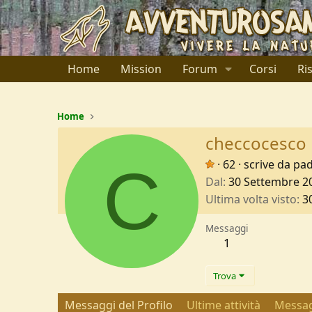
Home
Mission
Forum
Corsi
Ri
Home
checcocesco
C
·
62
·
scrive da
pa
Dal
30 Settembre 2
Ultima volta visto
3
Messaggi
1
Trova
Messaggi del Profilo
Ultime attività
Messag