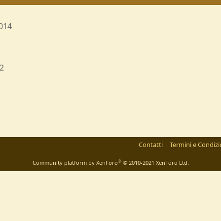
014
2
Contatti
Termini e Condizi
®
Community platform by XenForo
© 2010-2021 XenForo Ltd.