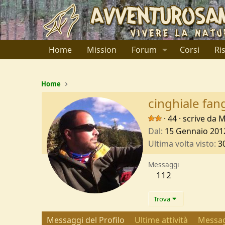
Home
Mission
Forum
Corsi
Ri
Home
cinghiale fa
·
44
·
scrive da
M
Dal
15 Gennaio 201
Ultima volta visto
3
Messaggi
112
Trova
Messaggi del Profilo
Ultime attività
Messag