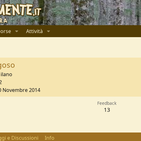
sorse
Attività
ngoso
ilano
2
0 Novembre 2014
Feedback
13
gi e Discussioni
Info