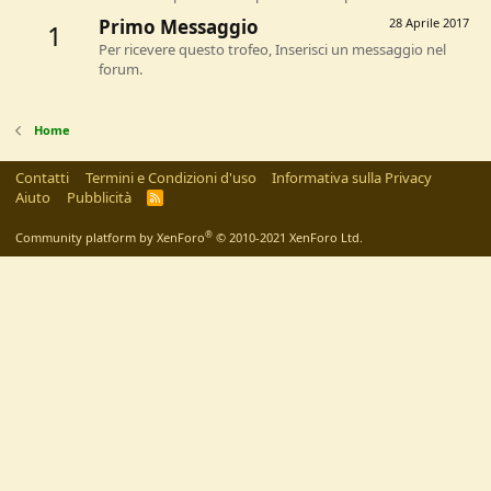
Primo Messaggio
28 Aprile 2017
1
Per ricevere questo trofeo, Inserisci un messaggio nel
forum.
Home
Contatti
Termini e Condizioni d'uso
Informativa sulla Privacy
Aiuto
Pubblicità
R
S
S
®
Community platform by XenForo
© 2010-2021 XenForo Ltd.