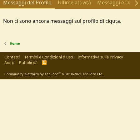
Messaggi del Profilo
Ultime attività
Messaggi e Discus
Non ci sono ancora messaggi sul profilo di ciquta.
Home
Contatti
Termini e Condizioni d'uso
Informativa sulla Privacy
Aiuto
Pubblicità
R
S
S
®
Community platform by XenForo
© 2010-2021 XenForo Ltd.