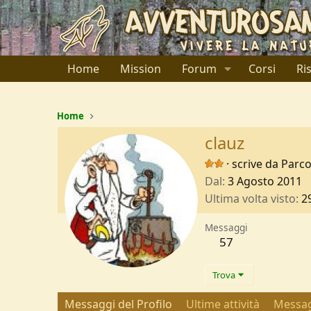
Home
Mission
Forum
Corsi
Ri
Home
clauz
·
scrive da
Parco
Dal
3 Agosto 2011
Ultima volta visto
2
Messaggi
57
Trova
Messaggi del Profilo
Ultime attività
Messag