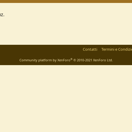
z.
Contatti
Termini e Condizi
®
Community platform by XenForo
© 2010-2021 XenForo Ltd.