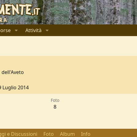
sorse
Attività
 dell'Aveto
9 Luglio 2014
Foto
8
gi e Discussioni
Foto
Album
Info