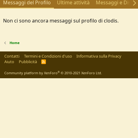
Messaggi del Profilo
Ultime attività
Messaggi e Discus
Non ci sono ancora messaggi sul profilo di clodis.
Home
Contatti
Termini e Condizioni d'uso
Informativa sulla Privacy
Aiuto
Pubblicità
R
S
S
®
Community platform by XenForo
© 2010-2021 XenForo Ltd.