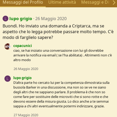
Messaggi del Profilo
Ultime attività
Messaggi e Discus
lupo grigio
26 Maggio 2020
L
Buondì. Ho inviato una domanda a Criptarca, ma se
aspetto che lo legga potrebbe passare molto tempo. C'è
modo di farglielo sapere?
copacunici
ciao, se hai iniziato una conversazione con lui gli dovrebbe
arrivare la notifica via email ( se l'ha abilitata) . Altrimenti non c'è
altro modo
26 Maggio 2020
lupo grigio
L
D'altra parte ho cercato lui per la competenza dimostrata sulla
bussola Barker in una discussione, ma non so se ve ne siano
degli altri che ne sappiano parlare. Il problema è che non so
come fare per sostituire delle microviti che si sono rotte e che
devono essere della misura giusta. Lo dico anche a te semmai
sappia a chi altri eventualmente potermi indirizzare, grazie.
27 Maggio 2020