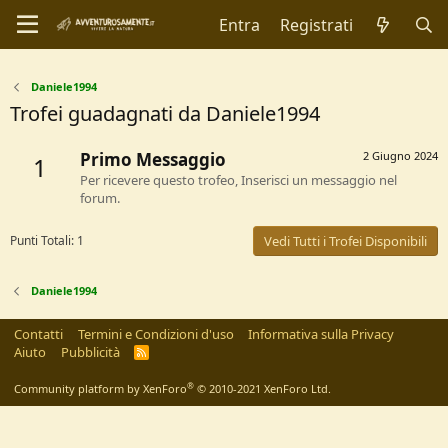
Entra
Registrati
Daniele1994
Trofei guadagnati da Daniele1994
Primo Messaggio
2 Giugno 2024
1
Per ricevere questo trofeo, Inserisci un messaggio nel
forum.
Punti Totali: 1
Vedi Tutti i Trofei Disponibili
Daniele1994
Contatti
Termini e Condizioni d'uso
Informativa sulla Privacy
Aiuto
Pubblicità
R
S
S
®
Community platform by XenForo
© 2010-2021 XenForo Ltd.