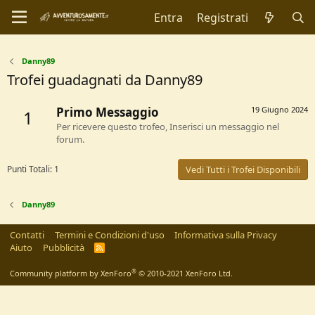
Entra
Registrati
Danny89
Trofei guadagnati da Danny89
Primo Messaggio
19 Giugno 2024
1
Per ricevere questo trofeo, Inserisci un messaggio nel
forum.
Punti Totali: 1
Vedi Tutti i Trofei Disponibili
Danny89
Contatti
Termini e Condizioni d'uso
Informativa sulla Privacy
Aiuto
Pubblicità
R
S
S
®
Community platform by XenForo
© 2010-2021 XenForo Ltd.