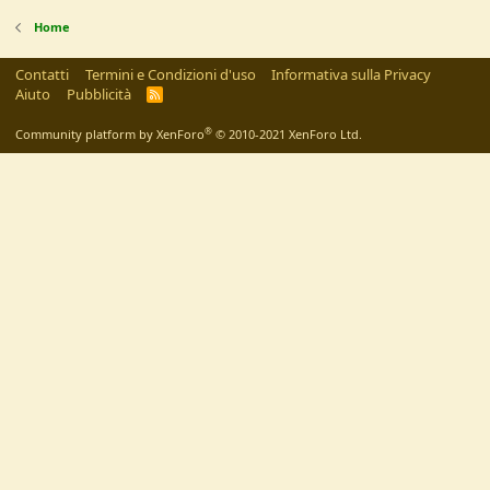
Home
Contatti
Termini e Condizioni d'uso
Informativa sulla Privacy
Aiuto
Pubblicità
R
S
S
®
Community platform by XenForo
© 2010-2021 XenForo Ltd.