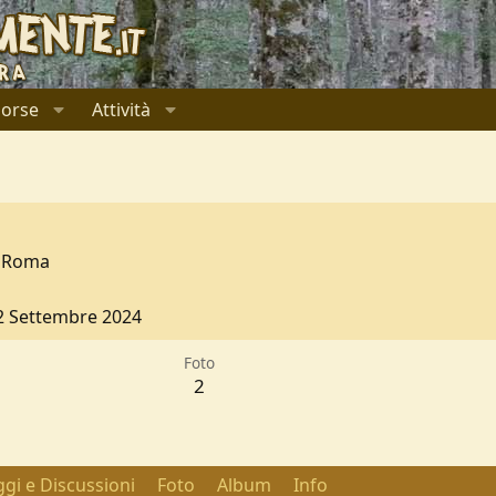
sorse
Attività
Roma
2 Settembre 2024
Foto
2
gi e Discussioni
Foto
Album
Info